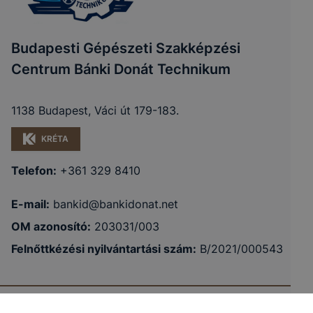
Budapesti Gépészeti Szakképzési
Centrum Bánki Donát Technikum
1138 Budapest, Váci út 179-183.
KRÉTA
Telefon:
+361 329 8410
E-mail:
bankid@bankidonat.net
OM azonosító:
203031/003
Felnőttkézési nyilvántartási szám
:
B/2021/000543
Budapesti Gépészeti Szakképzési Centrum
Adatkezelés
Impresszum