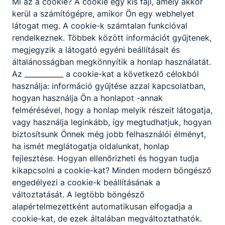
Mi az a cookie? A cookie egy kis fájl, amely akkor
kerül a számítógépre, amikor Ön egy webhelyet
látogat meg. A cookie-k számtalan funkcióval
rendelkeznek. Többek között információt gyűjtenek,
megjegyzik a látogató egyéni beállításait és
általánosságban megkönnyítik a honlap használatát.
Az ___________ a cookie-kat a következő célokból
használja: információ gyűjtése azzal kapcsolatban,
hogyan használja Ön a honlapot -annak
felmérésével, hogy a honlap melyik részeit látogatja,
vagy használja leginkább, így megtudhatjuk, hogyan
biztosítsunk Önnek még jobb felhasználói élményt,
ha ismét meglátogatja oldalunkat, honlap
fejlesztése. Hogyan ellenőrizheti és hogyan tudja
kikapcsolni a cookie-kat? Minden modern böngésző
engedélyezi a cookie-k beállításának a
változtatását. A legtöbb böngésző
alapértelmezettként automatikusan elfogadja a
cookie-kat, de ezek általában megváltoztathatók.