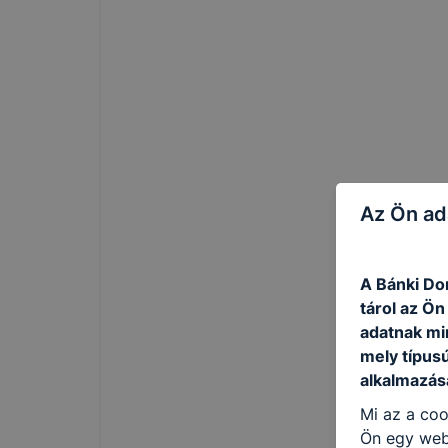
Az Ön ad
A Bánki Do
tárol az Ö
adatnak mi
mely típus
alkalmazásá
Mi az a coo
Ön egy web