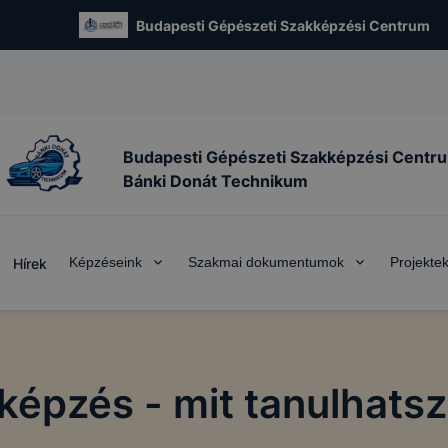
Budapesti Gépészeti Szakképzési Centrum
Budapesti Gépészeti Szakképzési Centr
Bánki Donát Technikum
Képzéseink
Szakmai dokumentumok
Projekte
Hírek
képzés - mit tanulhats