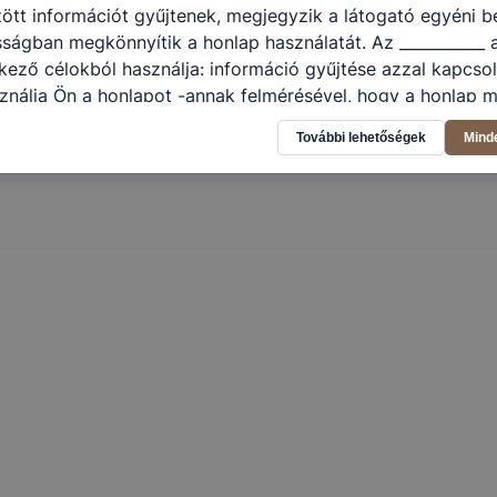
tt információt gyűjtenek, megjegyzik a látogató egyéni beá
sságban megkönnyítik a honlap használatát. Az ___________ 
kező célokból használja: információ gyűjtése azzal kapcso
nálja Ön a honlapot -annak felmérésével, hogy a honlap m
ogatja, vagy használja leginkább, így megtudhatjuk, hogyan
További lehetőségek
Mind
k Önnek még jobb felhasználói élményt, ha ismét meglátog
 honlap fejlesztése. Hogyan ellenőrizheti és hogyan tudja k
? Minden modern böngésző engedélyezi a cookie-k beállít
át. A legtöbb böngésző alapértelmezettként automatikusan
t, de ezek általában megváltoztathatók. Felhívjuk figyelmé
kie-k célja honlapunk használhatóságának és folyamataina
ése vagy lehetővé tétele, a cookie-k alkalmazásának
zása vagy törlése által előfordulhat, hogy felhasználóink
esek honlapunk funkcióinak teljes körű használatára, vagy
 eltérően fog működni böngészőjében.