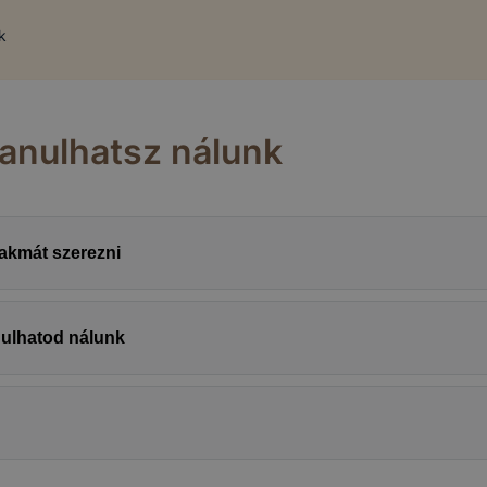
k
tanulhatsz nálunk
zakmát szerezni
nulhatod nálunk