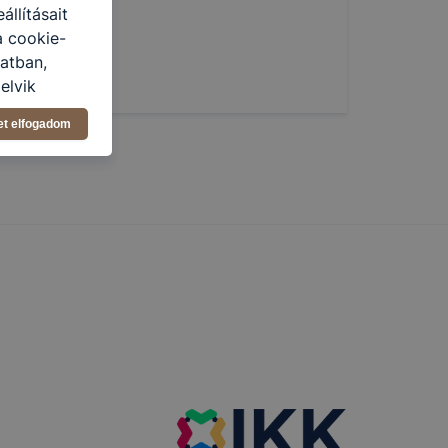
llításait
a cookie-
latban,
elyik
et elfogadom
atja
ikapcsolni a
ásának a
 elfogadja
t, hogy
k
 nem
 a honlap a