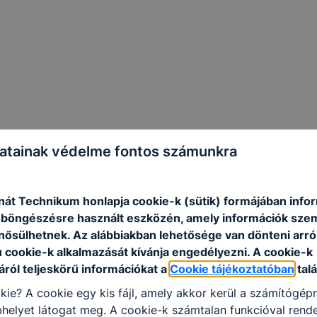
atainak védelme fontos számunkra
nát Technikum honlapja cookie-k (sütik) formájában info
n böngészésre használt eszközén, amely információk sze
nősülhetnek. Az alábbiakban lehetősége van dönteni arró
ú cookie-k alkalmazását kívánja engedélyezni. A cookie-k
ról teljeskörű információkat a
Cookie tájékoztatóban
talá
kie? A cookie egy kis fájl, amely akkor kerül a számítógép
helyet látogat meg. A cookie-k számtalan funkcióval rend