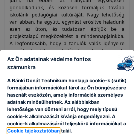
jutni, ha ebben az irányban egységesen
gondolkodunk, és közösen formáljuk tovább
iskolánk pedagógiai kultúráját. Nagy lehetőség
van abban, ha együtt, egymást erősítve haladunk
ezen az úton, és tudatosan építjük be a
projektalapú megközelítést a mindennapjainkba.
A legfontosabb, hogy a tanulók valós igényeire
reagáljunk. Olyan iskolát teremtsünk, amely
nemcsak tudást ad, hanem élményt is: ahol jó
Az Ön adatainak védelme fontos
lenni, ahová szívesen jönnek be reggel, ahol
számunkra
megélik a sikerélményt, és ahol érzik, hogy
fontosak számunkra. Egy olyan közeget, ahol a
A Bánki Donát Technikum honlapja cookie-k (sütik)
tanulás nem kényszer, hanem lehetőség, és ahol
formájában információkat tárol az Ön böngészésre
maradandó élményekkel gazdagodnak nap mint
használt eszközén, amely információk személyes
nap.
adatnak minősülhetnek. Az alábbiakban
lehetősége van dönteni arról, hogy mely típusú
cookie-k alkalmazását kívánja engedélyezni. A
cookie-k alkalmazásáról teljeskörű információkat a
Cookie tájékoztatóban
talál.