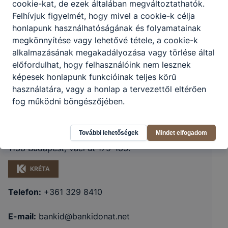
cookie-kat, de ezek általában megváltoztathatók.
Felhívjuk figyelmét, hogy mivel a cookie-k célja
honlapunk használhatóságának és folyamatainak
megkönnyítése vagy lehetővé tétele, a cookie-k
alkalmazásának megakadályozása vagy törlése által
előfordulhat, hogy felhasználóink nem lesznek
képesek honlapunk funkcióinak teljes körű
használatára, vagy a honlap a tervezettől eltérően
fog működni böngészőjében.
Budapesti Gépészeti Szakképzési
Centrum Bánki Donát Technikum
További lehetőségek
Mindet elfogadom
1138 Budapest, Váci út 179-183.
KRÉTA
Telefon:
+361 329 8410
E-mail:
bankid@bankidonat.net