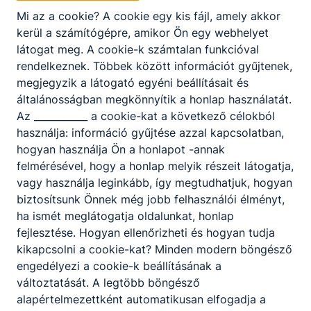
Mi az a cookie? A cookie egy kis fájl, amely akkor
kerül a számítógépre, amikor Ön egy webhelyet
Partnereink
látogat meg. A cookie-k számtalan funkcióval
rendelkeznek. Többek között információt gyűjtenek,
megjegyzik a látogató egyéni beállításait és
általánosságban megkönnyítik a honlap használatát.
Az ___________ a cookie-kat a következő célokból
használja: információ gyűjtése azzal kapcsolatban,
hogyan használja Ön a honlapot -annak
felmérésével, hogy a honlap melyik részeit látogatja,
vagy használja leginkább, így megtudhatjuk, hogyan
biztosítsunk Önnek még jobb felhasználói élményt,
ha ismét meglátogatja oldalunkat, honlap
fejlesztése. Hogyan ellenőrizheti és hogyan tudja
kikapcsolni a cookie-kat? Minden modern böngésző
engedélyezi a cookie-k beállításának a
változtatását. A legtöbb böngésző
alapértelmezettként automatikusan elfogadja a