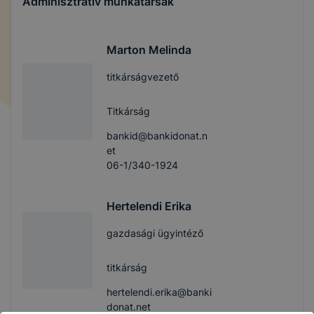
Adminisztratív munkatársak
Marton Melinda
titkárságvezető
Titkárság
bankid@bankidonat.n
et
06-1/340-1924
Hertelendi Erika
gazdasági ügyintéző
titkárság
hertelendi.erika@banki
donat.net