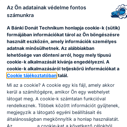
Az Ön adatainak védelme fontos
Kőfalvy Simon
számunkra
iskolatitkár
A Bánki Donát Technikum honlapja cookie-k (sütik)
formájában információkat tárol az Ön böngészésre
titkárság
használt eszközén, amely információk személyes
adatnak minősülhetnek. Az alábbiakban
lehetősége van dönteni arról, hogy mely típusú
Egyéb munkatársak
cookie-k alkalmazását kívánja engedélyezni. A
cookie-k alkalmazásáról teljeskörű információkat a
Cookie tájékoztatóban
talál.
Balogh Zoltán
Mi az a cookie? A cookie egy kis fájl, amely akkor
rendszergazda
kerül a számítógépre, amikor Ön egy webhelyet
látogat meg. A cookie-k számtalan funkcióval
Egyéb munkatárs
rendelkeznek. Többek között információt gyűjtenek,
megjegyzik a látogató egyéni beállításait és
általánosságban megkönnyítik a honlap használatát.
Dobos Pálné
Az ___________ a cookie-kat a következő célokból