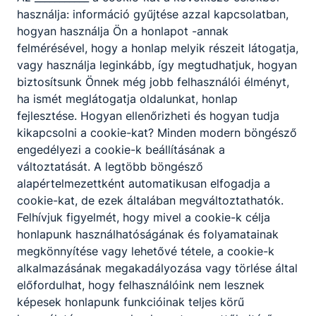
Erzsébet
használja: információ gyűjtése azzal kapcsolatban,
hogyan használja Ön a honlapot -annak
iskolaőr
felmérésével, hogy a honlap melyik részeit látogatja,
vagy használja leginkább, így megtudhatjuk, hogyan
Egyéb munkatárs
biztosítsunk Önnek még jobb felhasználói élményt,
ha ismét meglátogatja oldalunkat, honlap
fejlesztése. Hogyan ellenőrizheti és hogyan tudja
Györgyevics
kikapcsolni a cookie-kat? Minden modern böngésző
Tiborné
engedélyezi a cookie-k beállításának a
gondnok
változtatását. A legtöbb böngésző
alapértelmezettként automatikusan elfogadja a
gondnokság
cookie-kat, de ezek általában megváltoztathatók.
Felhívjuk figyelmét, hogy mivel a cookie-k célja
honlapunk használhatóságának és folyamatainak
megkönnyítése vagy lehetővé tétele, a cookie-k
alkalmazásának megakadályozása vagy törlése által
előfordulhat, hogy felhasználóink nem lesznek
képesek honlapunk funkcióinak teljes körű