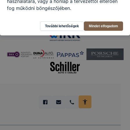
használatára, vagy a honlap a tervezettől eltérően
Partnereink
fog működni böngészőjében.
További lehetőségek
Mindet elfogadom