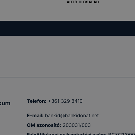
Telefon:
+361 329 8410
ikum
E-mail:
bankid@bankidonat.net
OM azonosító:
203031/003
Felnőttkézési nyilvántartási szám
:
B/2021/00