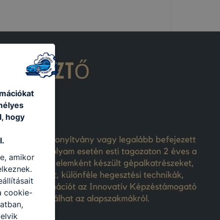
rmációkat
mélyes
l, hogy
l.
re, amikor
elkeznek.
llításait
a cookie-
latban,
elyik