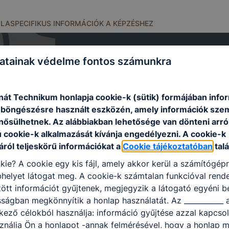
OLASPECIFIKUS INFORMÁCIÓK A KÉPZÉSHEZ
atainak védelme fontos számunkra
nát Technikum honlapja cookie-k (sütik) formájában info
n böngészésre használt eszközén, amely információk sze
nősülhetnek. Az alábbiakban lehetősége van dönteni arró
ú cookie-k alkalmazását kívánja engedélyezni. A cookie-k
ról teljeskörű információkat a
Cookie tájékoztatóban
talá
kie? A cookie egy kis fájl, amely akkor kerül a számítógép
helyet látogat meg. A cookie-k számtalan funkcióval rend
tt információt gyűjtenek, megjegyzik a látogató egyéni beá
sságban megkönnyítik a honlap használatát. Az ___________ 
kező célokból használja: információ gyűjtése azzal kapcso
nálja Ön a honlapot -annak felmérésével, hogy a honlap m