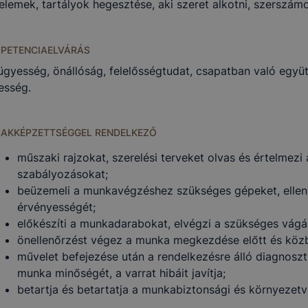
lemek, tartályok hegesztése, aki szeret alkotni, szerszámo
PETENCIAELVÁRÁS
ügyesség, önállóság, felelősségtudat, csapatban való egy
esség.
ZAKKÉPZETTSÉGGEL RENDELKEZŐ
műszaki rajzokat, szerelési terveket olvas és értelmezi
szabályozásokat;
beüzemeli a munkavégzéshez szükséges gépeket, ellen
érvényességét;
előkészíti a munkadarabokat, elvégzi a szükséges vágás
önellenőrzést végez a munka megkezdése előtt és köz
művelet befejezése után a rendelkezésre álló diagnoszti
munka minőségét, a varrat hibáit javítja;
betartja és betartatja a munkabiztonsági és környezetv