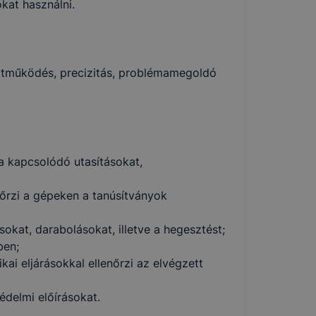
kat használni.
üttműködés, precizitás, problémamegoldó
 a kapcsolódó utasításokat,
őrzi a gépeken a tanúsítványok
okat, darabolásokat, illetve a hegesztést;
ben;
kai eljárásokkal ellenőrzi az elvégzett
édelmi előírásokat.