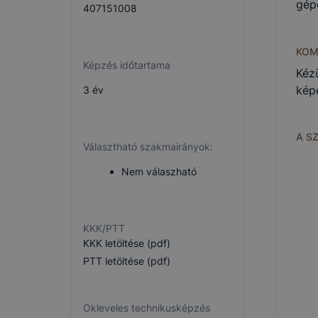
gépe
407151008
KOM
Képzés időtartama
Kéz
kép
3 év
A S
Választható szakmairányok:
Nem válaszható
KKK/PTT
KKK letöltése (pdf)
PTT letöltése (pdf)
Okleveles technikusképzés