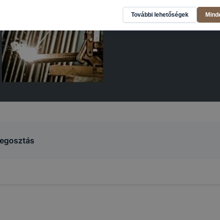
ogatja, vagy használja leginkább, így megtudhatjuk, hogyan
További lehetőségek
Mind
k Önnek még jobb felhasználói élményt, ha ismét meglátog
 honlap fejlesztése. Hogyan ellenőrizheti és hogyan tudja k
? Minden modern böngésző engedélyezi a cookie-k beállít
át. A legtöbb böngésző alapértelmezettként automatikusan
t, de ezek általában megváltoztathatók. Felhívjuk figyelmé
kie-k célja honlapunk használhatóságának és folyamataina
ése vagy lehetővé tétele, a cookie-k alkalmazásának
zása vagy törlése által előfordulhat, hogy felhasználóink
esek honlapunk funkcióinak teljes körű használatára, vagy
 eltérően fog működni böngészőjében.
egosztás