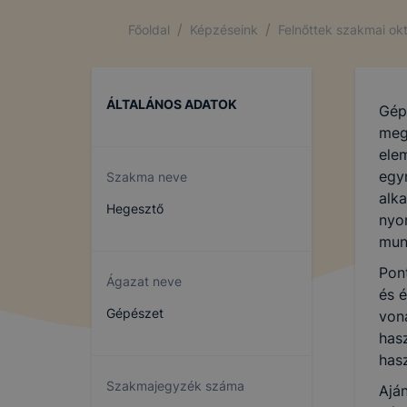
/
/
Főoldal
Képzéseink
Felnőttek szakmai ok
ÁLTALÁNOS ADATOK
Gép
meg
ele
egym
Szakma neve
alk
Hegesztő
nyo
mun
Pon
Ágazat neve
és é
Gépészet
von
has
has
Szakmajegyzék száma
Ajá