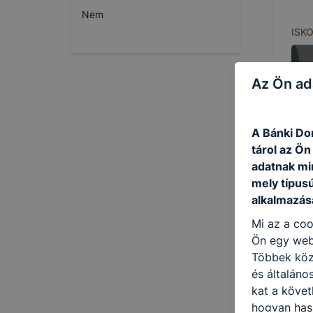
Nem
ISK
Az Ön ad
A Bánki Do
tárol az Ö
adatnak mi
mely típus
alkalmazásá
Mi az a coo
Ön egy web
Többek közö
és általáno
kat a követ
hogyan hasz