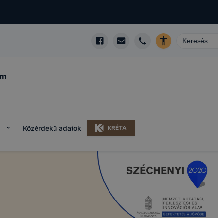
um
k
Közérdekű adatok
KRÉTA