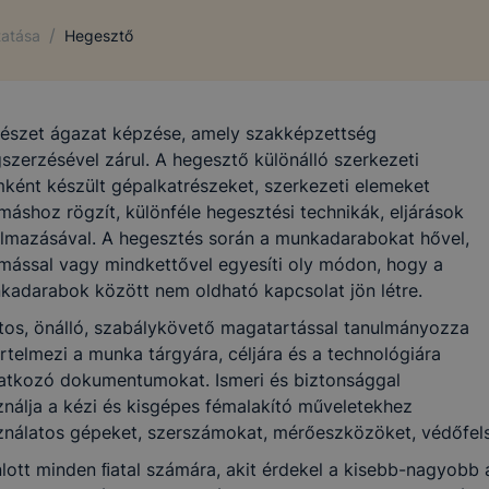
/
tatása
Hegesztő
észet ágazat képzése, amely szakképzettség
szerzésével zárul. A hegesztő különálló szerkezeti
mként készült gépalkatrészeket, szerkezeti elemeket
áshoz rögzít, különféle hegesztési technikák, eljárások
almazásával. A hegesztés során a munkadarabokat hővel,
mással vagy mindkettővel egyesíti oly módon, hogy a
kadarabok között nem oldható kapcsolat jön létre.
tos, önálló, szabálykövető magatartással tanulmányozza
rtelmezi a munka tárgyára, céljára és a technológiára
atkozó dokumentumokat. Ismeri és biztonsággal
ználja a kézi és kisgépes fémalakító műveletekhez
ználatos gépeket, szerszámokat, mérőeszközöket, védőfels
nlott minden ﬁatal számára, akit érdekel a kisebb-nagyobb 